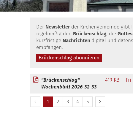
Der
Newsletter
der Kirchengemeinde gibt I
regelmäßig den
Brückenschlag
, die
Gotte
kurzfristige
Nachrichten
digital und daten
empfangen.
Brückenschlag abonnieren
"Brückenschlag"
419 KB
Fri
Wochenblatt 2026-32-33
Vorherige Seite
Nächste Seite
1
2
3
4
5