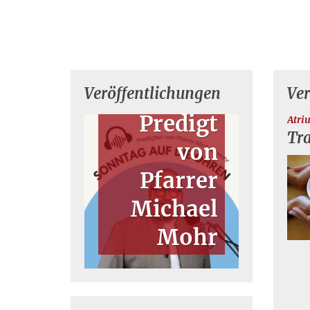
Veröffentlichungen
Ve
Predigt
Atri
Tra
von
Pfarrer
Michael
Mohr