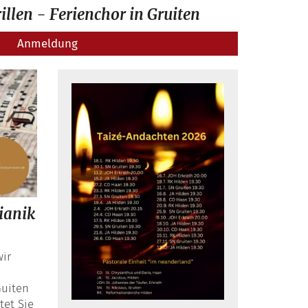
illen - Ferienchor in Gruiten
Anmeldung
ianik
ir
Guiten
tet Sie