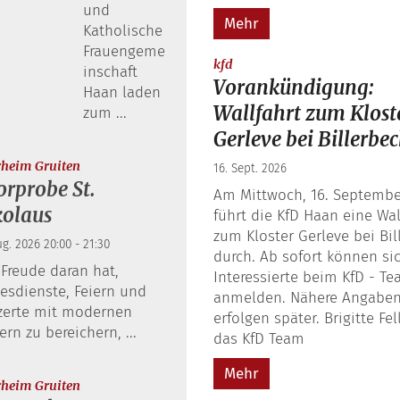
und
Mehr
Katholische
Frauengeme
:
kfd
inschaft
Vorankündigung:
Haan laden
Wallfahrt zum Klost
zum ...
Gerleve bei Billerbe
:
rheim Gruiten
16. Sept. 2026
rprobe St.
Am Mittwoch, 16. Septembe
kolaus
führt die KfD Haan eine Wal
zum Kloster Gerleve bei Bil
ug. 2026 20:00 - 21:30
durch. Ab sofort können si
Freude daran hat,
Interessierte beim KfD - T
esdienste, Feiern und
anmelden. Nähere Angabe
zerte mit modernen
erfolgen später. Brigitte Fel
ern zu bereichern, ...
das KfD Team
Mehr
:
rheim Gruiten