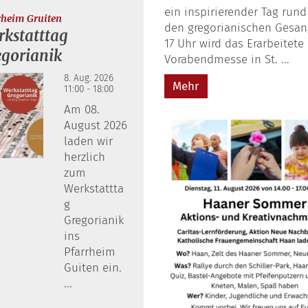
ein inspirierender Tag run
:
rheim Gruiten
den gregorianischen Gesa
kstatttag
17 Uhr wird das Erarbeitete 
egorianik
Vorabendmesse in St. ...
8. Aug. 2026
Mehr
11:00 - 18:00
Am 08.
August 2026
laden wir
herzlich
zum
Werkstattta
g
Gregorianik
ins
Pfarrheim
Guiten ein.
...