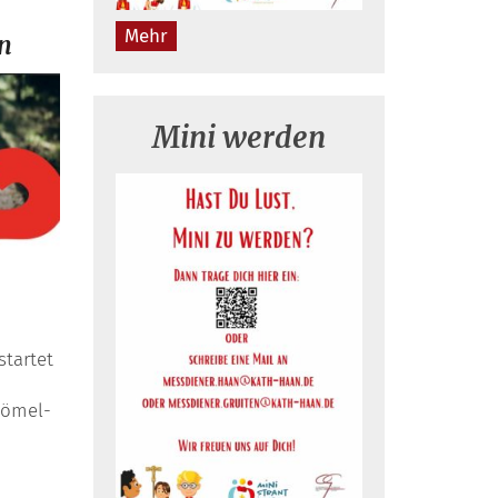
Mehr
en
Mini werden
tartet
Vömel-