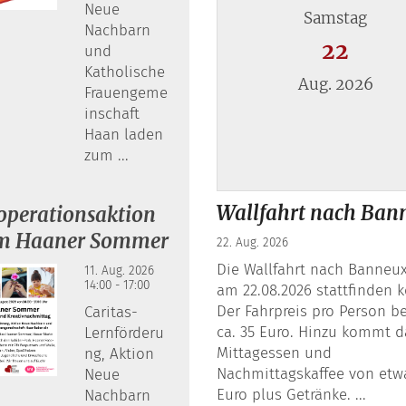
Neue
Samstag
Nachbarn
22
und
Katholische
Aug. 2026
Frauengeme
inschaft
Haan laden
zum ...
Datum: 22. August 2026
Wallfahrt nach Ban
operationsaktion
m Haaner Sommer
22. Aug. 2026
Die Wallfahrt nach Banneux
11. Aug. 2026
14:00 - 17:00
am 22.08.2026 stattfinden 
Der Fahrpreis pro Person be
Caritas-
ca. 35 Euro. Hinzu kommt 
Lernförderu
Mittagessen und
ng, Aktion
Nachmittagskaffee von etw
Neue
Euro plus Getränke. ...
Nachbarn