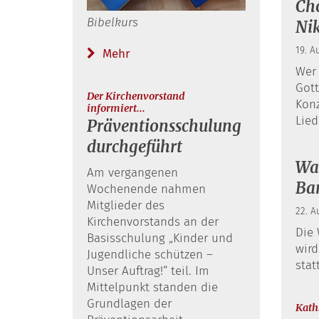
Cho
Bibelkurs
Ni
19. A
Mehr
Wer 
Gott
Der Kirchenvorstand
Kon
:
informiert...
Lied
Präventionsschulung
durchgeführt
Wal
Am vergangenen
Ba
Wochenende nahmen
Mitglieder des
22. A
Kirchenvorstands an der
Die 
Basisschulung „Kinder und
wird
Jugendliche schützen –
stat
Unser Auftrag!“ teil. Im
Mittelpunkt standen die
Grundlagen der
Kath.