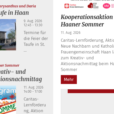
:
Chrysanthus und Daria
ufe in Haan
Kooperationsaktion
9. Aug. 2026
Haaner Sommer
12:45 - 13:30
Termine für
11. Aug. 2026
die Feier der
Caritas-Lernförderung, Akti
Taufe in St.
Neue Nachbarn und Kathol
...
Frauengemeinschaft Haan 
zum Kreativ- und
Aktionsnachmittag beim H
:
ner Sommer
Sommer
ativ- und
tionsnachmittag
Mehr
11. Aug. 2026
14:00 - 17:00
Caritas-
Lernförderu
ng, Aktion