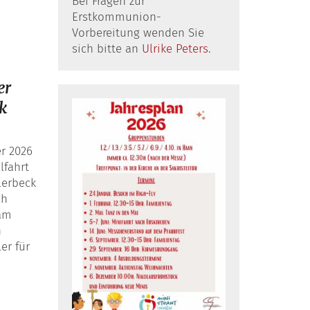
Bei Fragen zur
Erstkommunion-
Vorbereitung wenden Sie
sich bitte an
Ulrike Peters
.
er
ck
r 2026
lfahrt
lerbeck
ch
eam
n
ler für