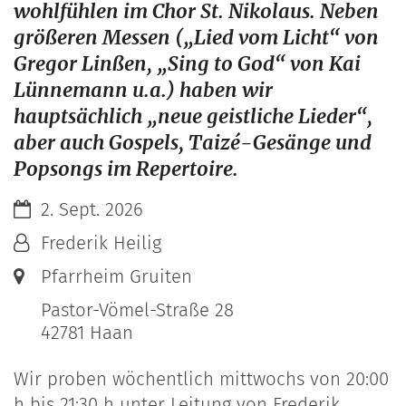
wohlfühlen im Chor St. Nikolaus. Neben
größeren Messen („Lied vom Licht“ von
Gregor Linßen, „Sing to God“ von Kai
Lünnemann u.a.) haben wir
hauptsächlich „neue geistliche Lieder“,
aber auch Gospels, Taizé-Gesänge und
Popsongs im Repertoire.
Datum:
2. Sept. 2026
Von:
Frederik Heilig
Ort:
Pfarrheim Gruiten
Pastor-Vömel-Straße 28
42781
Haan
Wir proben wöchentlich mittwochs von 20:00
h bis 21:30 h unter Leitung von Frederik