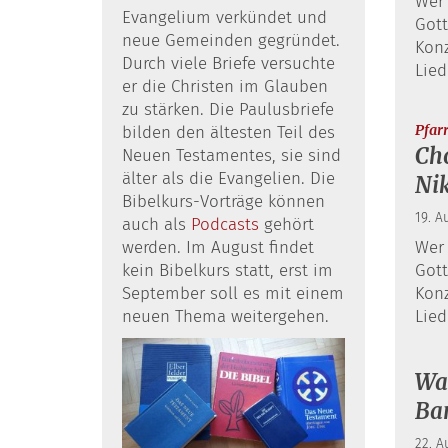
Wer 
Evangelium verkündet und
Gott
neue Gemeinden gegründet.
Kon
Durch viele Briefe versuchte
Lied
er die Christen im Glauben
zu stärken. Die Paulusbriefe
Pfar
bilden den ältesten Teil des
Cho
Neuen Testamentes, sie sind
älter als die Evangelien. Die
Ni
Bibelkurs-Vorträge können
19. A
auch als
Podcasts
gehört
werden. Im August findet
Wer 
kein Bibelkurs statt, erst im
Gott
September soll es mit einem
Kon
neuen Thema weitergehen.
Lied
Wal
Ba
22. A