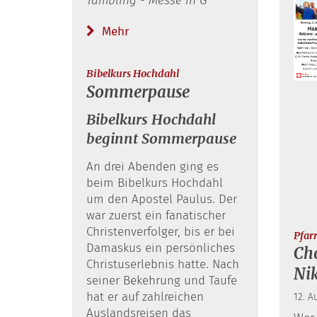
Tambling - Messe in G
Mehr
:
Bibelkurs Hochdahl
Sommerpause
Bibelkurs Hochdahl
beginnt Sommerpause
An drei Abenden ging es
beim Bibelkurs Hochdahl
um den Apostel Paulus. Der
war zuerst ein fanatischer
Christenverfolger, bis er bei
Pfar
Damaskus ein persönliches
Cho
Christuserlebnis hatte. Nach
Ni
seiner Bekehrung und Taufe
hat er auf zahlreichen
12. A
Auslandsreisen das