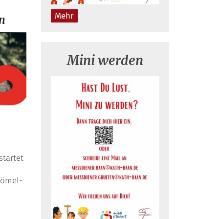
Mehr
en
Mini werden
tartet
Vömel-