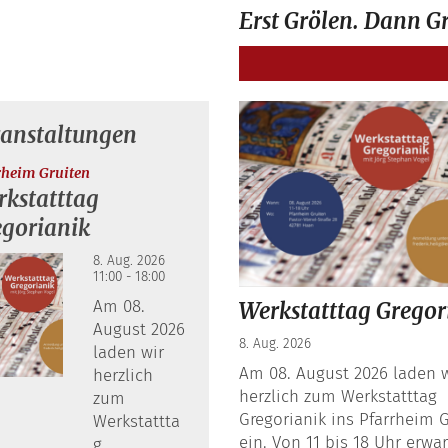
Erst Grölen. Dann Gr
ranstaltungen
:
rheim Gruiten
kstatttag
egorianik
8. Aug. 2026
11:00 - 18:00
Am 08.
Werkstatttag Gregor
August 2026
8. Aug. 2026
laden wir
Am 08. August 2026 laden w
herzlich
herzlich zum Werkstatttag
zum
Gregorianik ins Pfarrheim 
Werkstattta
ein. Von 11 bis 18 Uhr erwar
g