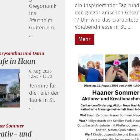
ein inspirierender Tag run
Gregorianik
den gregorianischen Gesa
ins
17 Uhr wird das Erarbeitete 
Pfarrheim
Vorabendmesse in St. ...
Guiten ein.
...
Mehr
:
Chrysanthus und Daria
ufe in Haan
9. Aug. 2026
12:45 - 13:30
Termine für
die Feier der
Taufe in St.
...
:
ner Sommer
ativ- und