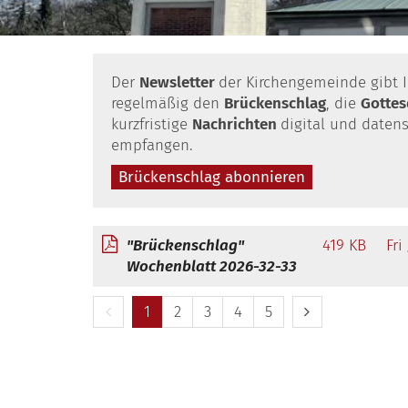
Der
Newsletter
der Kirchengemeinde gibt I
regelmäßig den
Brückenschlag
, die
Gotte
kurzfristige
Nachrichten
digital und daten
empfangen.
Brückenschlag abonnieren
"Brückenschlag"
419 KB
Fri
Wochenblatt 2026-32-33
Vorherige Seite
Nächste Seite
1
2
3
4
5