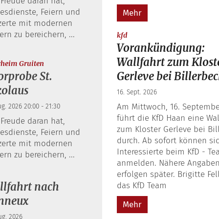
Freude daran hat,
esdienste, Feiern und
Mehr
zerte mit modernen
ern zu bereichern, ...
:
kfd
Vorankündigung:
Wallfahrt zum Klost
:
rheim Gruiten
rprobe St.
Gerleve bei Billerbe
kolaus
16. Sept. 2026
Am Mittwoch, 16. Septembe
ug. 2026 20:00 - 21:30
führt die KfD Haan eine Wal
Freude daran hat,
zum Kloster Gerleve bei Bil
esdienste, Feiern und
durch. Ab sofort können si
zerte mit modernen
Interessierte beim KfD - T
ern zu bereichern, ...
anmelden. Nähere Angabe
erfolgen später. Brigitte Fel
lfahrt nach
das KfD Team
nneux
Mehr
ug. 2026