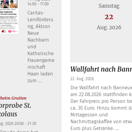
14:00 - 17:00
Samstag
Caritas-
22
Lernförderu
ng, Aktion
Aug. 2026
Neue
Nachbarn
und
Katholische
Frauengeme
Datum: 22. August 2026
inschaft
Wallfahrt nach Ban
Haan laden
22. Aug. 2026
zum ...
Die Wallfahrt nach Banneux
am 22.08.2026 stattfinden 
:
rheim Gruiten
Der Fahrpreis pro Person be
rprobe St.
ca. 35 Euro. Hinzu kommt 
kolaus
Mittagessen und
Nachmittagskaffee von etw
ug. 2026 20:00 - 21:30
Euro plus Getränke. ...