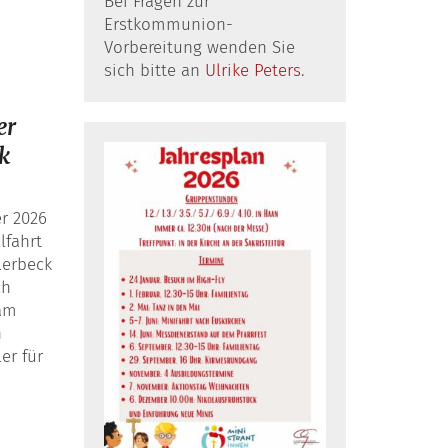
Bei Fragen zur
Erstkommunion-
Vorbereitung wenden Sie
sich bitte an
Ulrike Peters
.
er
ck
r 2026
lfahrt
lerbeck
ch
eam
n
ler für