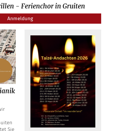
illen - Ferienchor in Gruiten
Anmeldung
ianik
ir
Guiten
tet Sie