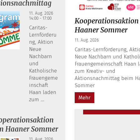
tionsnachmittag
11. Aug. 2026
14:00 - 17:00
Kooperationsaktion
Caritas-
Haaner Sommer
Lernförderu
11. Aug. 2026
ng, Aktion
Neue
Caritas-Lernförderung, Akti
Nachbarn
Neue Nachbarn und Kathol
und
Frauengemeinschaft Haan 
Katholische
zum Kreativ- und
Frauengeme
Aktionsnachmittag beim H
inschaft
Sommer
Haan laden
Mehr
zum ...
operationsaktion
m Haaner Sommer
11. Aug. 2026