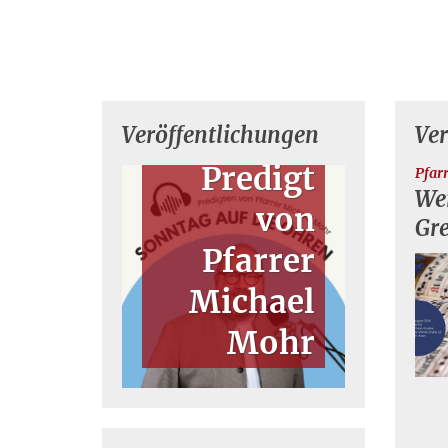
Veröffentlichungen
Ve
Predigt
Pfar
Wer
von
Gr
Pfarrer
Michael
Mohr